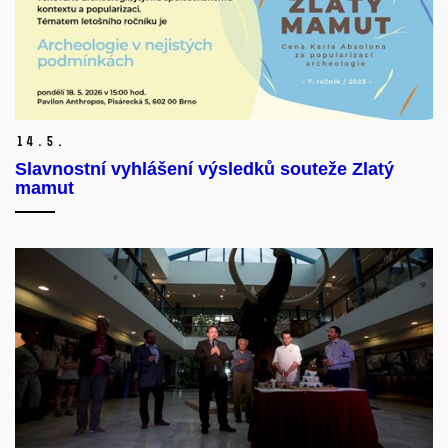
14.
5.
Slavnostní vyhlášení výsledků souteže Zlatý
mamut